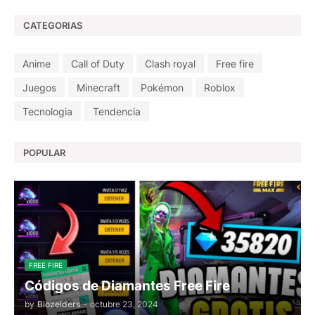
CATEGORIAS
Anime
Call of Duty
Clash royal
Free fire
Juegos
Minecraft
Pokémon
Roblox
Tecnologia
Tendencia
POPULAR
FREE FIRE
Códigos de Diamantes Free Fire
by
Biozelders
-
octubre 23, 2024