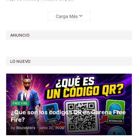
Carga Más
ANUNCIO
LO NUEVO
FREE FIRE
¿Que son los codigos QR en Garena Free
Fire?
by
Biozelders
-
junio 20, 2026