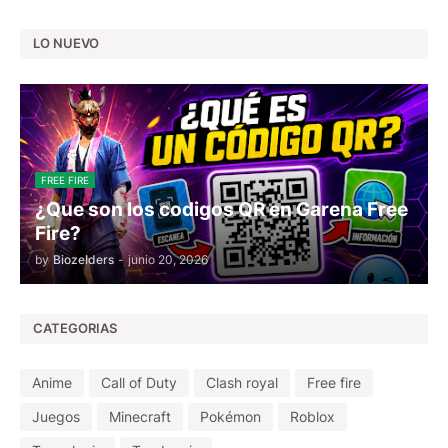
LO NUEVO
FREE FIRE
¿Que son los codigos QR en Garena Free
Fire?
by
Biozelders
-
junio 20, 2026
CATEGORIAS
Anime
Call of Duty
Clash royal
Free fire
Juegos
Minecraft
Pokémon
Roblox