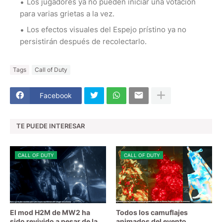
Los jugadores ya no pueden iniciar una votación
para varias grietas a la vez.
Los efectos visuales del Espejo prístino ya no
persistirán después de recolectarlo.
Tags
Call of Duty
Facebook
TE PUEDE INTERESAR
CALL OF DUTY
CALL OF DUTY
El mod H2M de MW2 ha
Todos los camuflajes
sido revivido a pesar de la
animados del evento