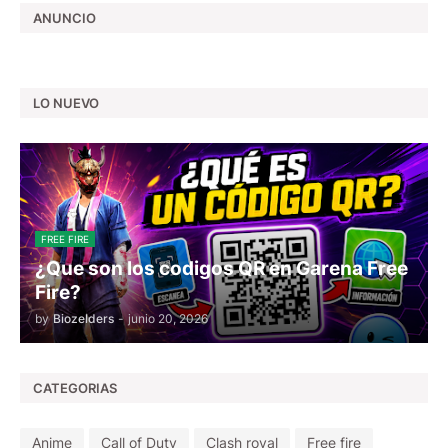
ANUNCIO
LO NUEVO
FREE FIRE
¿Que son los codigos QR en Garena Free
Fire?
by
Biozelders
-
junio 20, 2026
CATEGORIAS
Anime
Call of Duty
Clash royal
Free fire