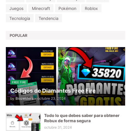
Juegos
Minecraft
Pokémon
Roblox
Tecnologia
Tendencia
POPULAR
FREE FIRE
Códigos de Diamantes Free Fire
by
Biozelders
-
octubre 23, 2024
Todo lo que debes saber para obtener
Robux de forma segura
octubre 31, 2024