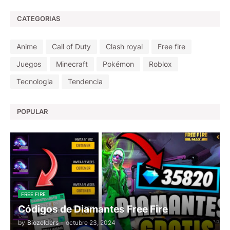
CATEGORIAS
Anime
Call of Duty
Clash royal
Free fire
Juegos
Minecraft
Pokémon
Roblox
Tecnologia
Tendencia
POPULAR
FREE FIRE
Códigos de Diamantes Free Fire
by
Biozelders
-
octubre 23, 2024