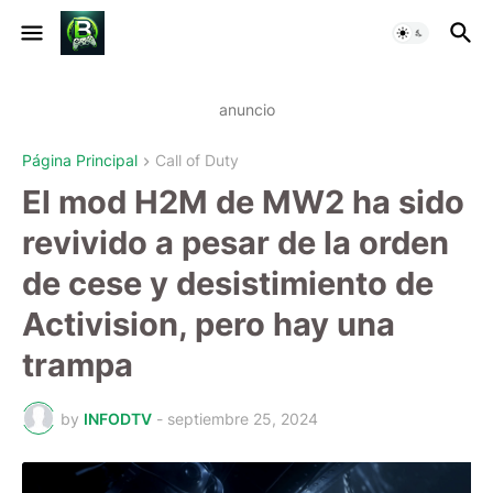
anuncio
Página Principal
Call of Duty
El mod H2M de MW2 ha sido
revivido a pesar de la orden
de cese y desistimiento de
Activision, pero hay una
trampa
by
INFODTV
-
septiembre 25, 2024